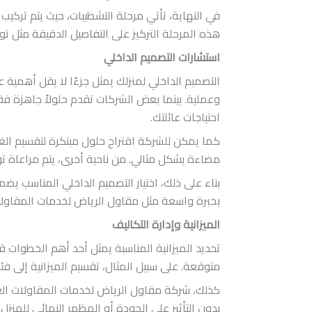
في النهاية، تأتي مرحلة التشطيبات، حيث يتم تركيب ا
هذه المرحلة التركيز على التفاصيل الدقيقة مثل توزي
استشارات التصميم الداخلي
التصميم الداخلي لمنزلك يمثل جزءًا لا يقل أهمية 
وعملية. بينما بعض الشركات تقدم حلولاً جاهزة
احتياجات عائلتك.
كما يمكن للشركة اقتراح حلول مبتكرة لتقسيم الغ
مضاءة بشكل مثالي. من ناحية أخرى، يتم مراعاة توا
بناء على ذلك، اختيار التصميم الداخلي المناسب 
بخبرة واسعة مثل مقاول الرياض لخدمات المقاولا
الميزانية وإدارة التكاليف
تحديد الميزانية المناسبة يمثل أحد أهم الخطوات 
متوقعة. على سبيل المثال، تقسيم الميزانية إلى ف
كذلك، شركة مقاول الرياض لخدمات المقاولات العام
بدون التأثير على الجودة أو المظهر النهائي للمن