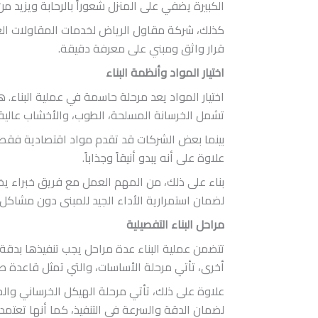
الكبيرة يضفي على المنزل شعوراً بالرحابة ويزيد من 
كذلك، شركة مقاول الرياض لخدمات المقاولات العام
قرار واثق ومبني على معرفة دقيقة.
اختيار المواد وأنظمة البناء
اختيار المواد يعد مرحلة حاسمة في عملية البناء.
تشمل الخرسانة المسلحة، الطوب، والأخشاب عالية الج
بينما بعض الشركات قد تقدم مواد اقتصادية فقط،
علاوة على أنه يبدو أنيقاً وجذاباً.
بناء على ذلك، من المهم العمل مع فريق خبراء يختب
لضمان استمرارية الأداء الجيد للمبنى دون مشاكل 
مراحل البناء التفصيلية
تتضمن عملية البناء عدة مراحل يجب تنفيذها بدقة ل
أخرى، تأتي مرحلة الأساسات، والتي تمثل قاعدة ص
علاوة على ذلك، تأتي مرحلة الهيكل الخرساني وال
لضمان الدقة والسرعة في التنفيذ، كما أنها تعتم