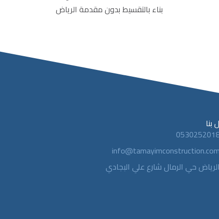
بناء بالتقسيط بدون مقدمة الرياض
 بنا
053025201
info@tamayimconstruction.co
لرياض حي الرمال شارع علي البجادي