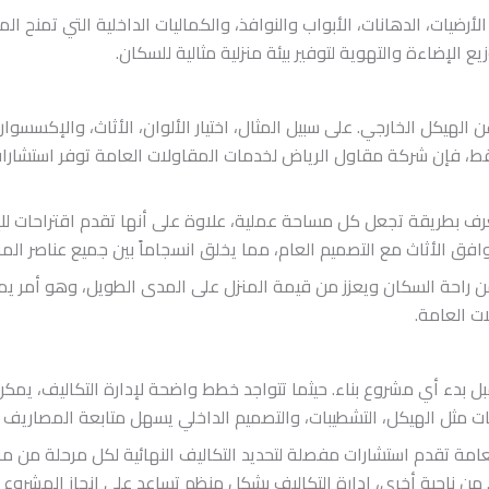
لأرضيات، الدهانات، الأبواب والنوافذ، والكماليات الداخلية التي تمنح ال
ع الإضاءة والتهوية لتوفير بيئة منزلية مثالية للسكان.
عن الهيكل الخارجي. على سبيل المثال، اختيار الألوان، الأثاث، والإكسس
 فقط، فإن شركة مقاول الرياض لخدمات المقاولات العامة توفر است
رف بطريقة تجعل كل مساحة عملية، علاوة على أنها تقدم اقتراحات لل
فق الأثاث مع التصميم العام، مما يخلق انسجاماً بين جميع عناصر المن
يضمن راحة السكان ويعزز من قيمة المنزل على المدى الطويل، وهو أمر 
ت العامة.
قبل بدء أي مشروع بناء. حيثما تتواجد خطط واضحة لإدارة التكاليف، يم
ئات مثل الهيكل، التشطيبات، والتصميم الداخلي يسهل متابعة المصاريف 
ة تقدم استشارات مفصلة لتحديد التكاليف النهائية لكل مرحلة من مراح
زل. من ناحية أخرى، إدارة التكاليف بشكل منظم تساعد على إنجاز المشر