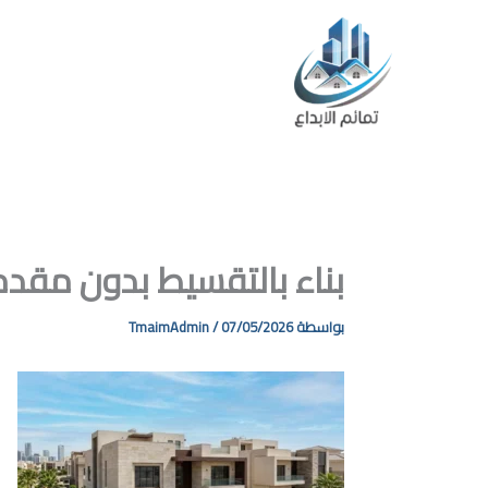
خطي
لى
لمحتوى
ا
بناء بالتقسيط بدون مقد
بواسطة
07/05/2026
/
TmaimAdmin