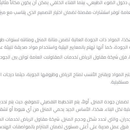
دخول الضوء الطبيعي، بينما الفناء الخلفي يمكن أن يكون مكاناً مثالياً ل
ة توفر استشارات مفصلة لضمان اختيار التصميم الذي يتناسب مع ميزان
 هكذا، المواد ذات الجودة العالية تضمن متانة المنزل ومتانته لسنوات
ودة، كما أنها تهتم بالمعايير البيئية واستخدام مواد صديقة للبيئة عن
 فإن شركة مقاول الرياض لخدمات المقاولات العامة توازن بين الجو
ر المواد ويقترح الأنسب لمناخ الرياض وظروفها الجوية، حيثما درجات ال
مستقبلية.
ضمان جودة المنزل. أولاً، يتم التخطيط التفصيلي للموقع، حيث يتم تحدي
لبة لكل البناء. هكذا، الأساس الجيد يحمي المنزل من أي هبوط أو تشق
جدران، والتي تحدد شكل وحجم المنزل. شركة مقاول الرياض لخدمات ال
د فرق عمل مدربة على أعلى مستوى لضمان الالتزام بالمواصفات الهندس