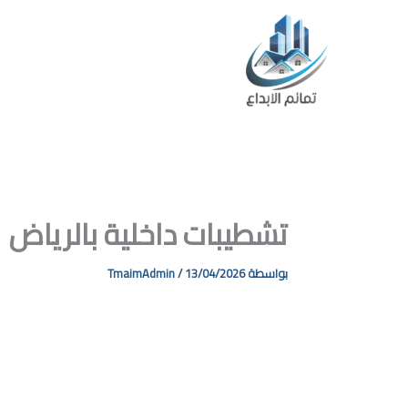
خطي
لى
لمحتوى
ا
تشطيبات داخلية بالرياض
بواسطة
13/04/2026
/
TmaimAdmin