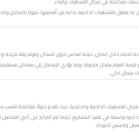
مات متكاملة في مجال التشطيبات والبناء.
تعلق بالتشطيبات الداخلية، بداية من أهميتها، مرورًا بالمراحل والخدم
 جودة الحياة داخل المنزل، حيثما تعكس ذوق السكان وتوفر بيئة مريحة
ع قيمة العقار بشكل ملحوظ، بينما يؤدي الإهمال إلى مشاكل مستقبلية
حات بشكل ذكي.
جال التشطيبات الداخلية والخارجية، حيث تقدم حلولًا متكاملة تناسب مخ
ة واسعة في تنفيذ المشاريع، حيثما يتم التركيز على أدق التفاصيل لض
لعمل وتحسين الجودة.