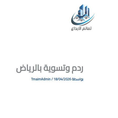
خطي
لى
لمحتوى
ا
ردم وتسوية بالرياض
بواسطة
18/04/2026
/
TmaimAdmin