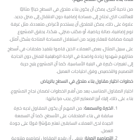
رى، يمكن أن يكون بناء ملحق في السطح خيارًا مثاليًا
تي تحتاج إلى مساحة إضافية دون الانتقال إلى منزل جديد.
ذلك، يمكن للملحق أن يستخدم لأغراض متعددة، مثل غرفة
، صالة رياضية، أو مكتب منزلي. هكذا، يحقق المشروع
 للعقار ويزيد من استغلال المساحة المتاحة بشكل أمثل.
لمثال، بعض العملاء الذين قاموا بتنفيذ ملحقات في أسطح
دوا زيادة واضحة في الراحة الوظيفية للمنزل دون الحاجة
 كبيرة في البنية الأساسية. كما أن المشروع يتيح حرية
لتخصيص وفق احتياجات العميل.
ار مقاول بناء ملحق في السطح بالرياض
قاول المناسب يعد من أهم الخطوات لضمان نجاح المشروع.
، إليك أبرز المعايير التي يجب مراعاتها:
الخبرة والسمعة
: من المهم أن يكون المقاول لديه خبرة
سابقة في بناء الملحقات على الأسطح، كما أن السمعة
الجيدة لدى العملاء السابقين تعتبر مؤشرًا قويًا على جودة
العمل.
التصاميم المرنة
: ينبغي أن يقدم المقاول تصاميم متنوعة