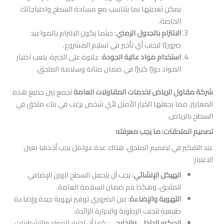
يمكن تعديلها بما يتناسب مع مساحة السطح واحتياجاتك
الخاصة.
الالتزام بالجدول الزمني
: حيثما يكون الالتزام بالمواعيد
ضروريًا لتجنب أي تأخير في تسليم المشروع.
استخدام مواد عالية الجودة
: علاوة على الخبرة، يلعب اختيار
المواد دورًا كبيرًا في ضمان متانة وسلامة الملحق.
 الرياض لخدمات المقاولات العامة
تجمع بين جميع هذه
مما يجعلها الخيار الأمثل لأي شخص يرغب في بناء ملحق في
ياض.
حقات: ما يجب معرفته
ر في تصميم الملحق، هناك عدة عوامل يجب أخذها بعين
الهيكل الإنشائي
: يجب أن يتحمل السطح الوزن الإضافي
للملحق، وهكذا يتم ضمان السلامة العامة.
التهوية والإضاءة
: من الضروري توفير تهوية جيدة وإضاءة
طبيعية لتجنب الرطوبة والحرارة الزائدة.
الديكور الداخلي والخارجي
: كما أن اختيار المواد والتشطيبات