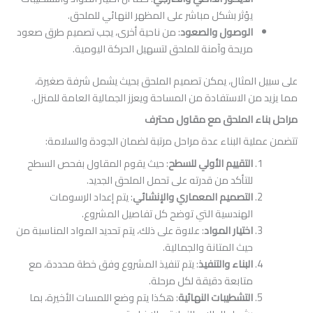
يؤثر بشكل مباشر على المظهر النهائي للملحق.
الوصول والصعود
: من ناحية أخرى، يجب تصميم طرق صعود
مريحة وآمنة للملحق لتسهيل الحركة اليومية.
لمثال، يمكن تصميم الملحق بحيث يشمل شرفة صغيرة،
 الاستفادة من المساحة ويعزز الجمالية العامة للمنزل.
ء الملحق مع مقاول محترف
ة البناء عدة مراحل مرتبة لضمان الجودة والسلامة:
التقييم الأولي للسطح
: حيث يقوم المقاول بفحص السطح
للتأكد من قدرته على تحمل الملحق الجديد.
التصميم المعماري والإنشائي
: يتم إعداد الرسومات
الهندسية التي توضح كل تفاصيل المشروع.
اختيار المواد
: علاوة على ذلك، يتم تحديد المواد المناسبة من
حيث المتانة والجمالية.
البناء والتنفيذ
: يتم تنفيذ المشروع وفق خطة محددة، مع
متابعة دقيقة لكل مرحلة.
التشطيبات النهائية
: هكذا يتم وضع اللمسات الأخيرة، بما