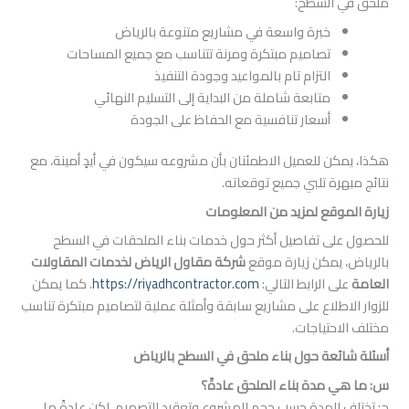
لسطح:
خبرة واسعة في مشاريع متنوعة بالرياض
تصاميم مبتكرة ومرنة تتناسب مع جميع المساحات
التزام تام بالمواعيد وجودة التنفيذ
متابعة شاملة من البداية إلى التسليم النهائي
أسعار تنافسية مع الحفاظ على الجودة
 للعميل الاطمئنان بأن مشروعه سيكون في أيدٍ أمينة، مع
 تلبي جميع توقعاته.
قع لمزيد من المعلومات
 تفاصيل أكثر حول خدمات بناء الملحقات في السطح
مكن زيارة موقع
شركة مقاول الرياض لخدمات المقاولات
الرابط التالي:
https://riyadhcontractor.com
. كما يمكن
طلاع على مشاريع سابقة وأمثلة عملية لتصاميم مبتكرة تناسب
تياجات.
ة حول بناء ملحق في السطح بالرياض
دة بناء الملحق عادةً؟
لمدة حسب حجم المشروع وتعقيد التصميم، لكن عادةً ما