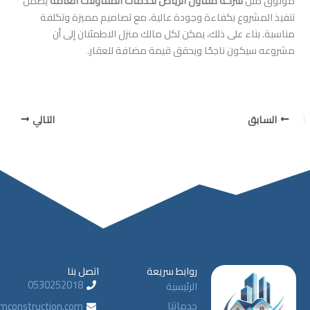
ل
شركة مقاول الرياض لخدمات المقاولات العامة
يضمن
روع بكفاءة وجودة عالية، مع تصاميم مميزة وتكلفة
ء على ذلك، يمكن لكل مالك منزل الاطمئنان إلى أن
ون ناجحًا ويحقق قيمة مضافة للعقار.
التالي
روابط سريعة
اتصل بنا
0530252018
الرئيسية
خدماتنا
info@tamayimconstruction.com