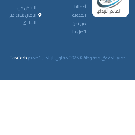
أعمالنا
الرياض حي
المدونة
الرمال شارع علي
البجادي
من نحن
اتصل بنا
ظة © 2026 مقاول الرياض | تصميم
TaraTech