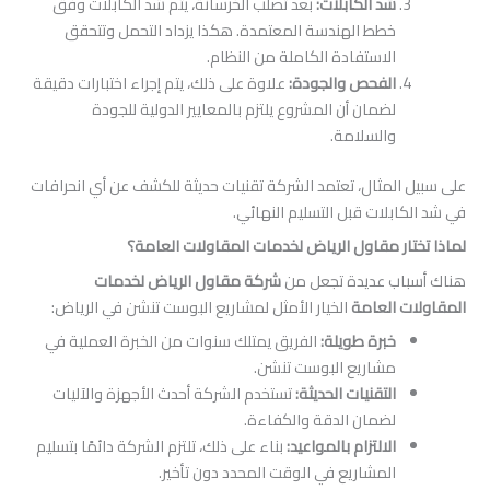
شد الكابلات
:
بعد تصلب الخرسانة، يتم شد الكابلات وفق
خطط الهندسة المعتمدة. هكذا يزداد التحمل وتتحقق
الاستفادة الكاملة من النظام.
الفحص والجودة
:
علاوة على ذلك، يتم إجراء اختبارات دقيقة
لضمان أن المشروع يلتزم بالمعايير الدولية للجودة
والسلامة.
لمثال، تعتمد الشركة تقنيات حديثة للكشف عن أي انحرافات
لات قبل التسليم النهائي.
ر مقاول الرياض لخدمات المقاولات العامة؟
ب عديدة تجعل من
شركة مقاول الرياض لخدمات
العامة
الخيار الأمثل لمشاريع البوست تنشن في الرياض:
خبرة طويلة
:
الفريق يمتلك سنوات من الخبرة العملية في
مشاريع البوست تنشن.
التقنيات الحديثة
:
تستخدم الشركة أحدث الأجهزة والآليات
لضمان الدقة والكفاءة.
الالتزام بالمواعيد
:
بناء على ذلك، تلتزم الشركة دائمًا بتسليم
المشاريع في الوقت المحدد دون تأخير.