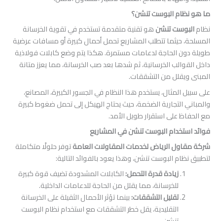
م البوست تنشن؟
ت تنشن
هو تقنية متقدمة تستخدم في تقوية الخرسانة
يثما تتطلب المشاريع تحمل أحمال كبيرة أو مسافات عرضية
الحاجة لدعامات مستمرة. هكذا يتم وضع كابلات فولاذية
ب الخرسانية، ثم شدها بعد صب الخرسانة، مما يعزز متانة
لل من التشققات.
مثال، يستخدم هذا النظام في الجسور الكبيرة، المصانع،
لتجارية الضخمة، حيث يحتاج الهيكل إلى تحمل ضغوط كبيرة
على استقرار طويل الأمد.
دام البوست تنشن في المشاريع
 الرياض لخدمات المقاولات العامة
توفر حلولًا متكاملة
 البوست تنشن، وهذا يعود بالفوائد التالية:
زيادة قدرة التحمل
:
الكابلات المشدودة تضيف قوة كبيرة
للخرسانة، مما يقلل من الحاجة للدعامات الداخلية.
تقليل التشققات
:
بينما تؤثر الأحمال الثقيلة على الخرسانة
التقليدية، يقل خطر التشققات مع استخدام نظام البوست
تنشن.