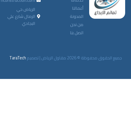
info@tamayimconstruction.com
أعمالنا
الرياض حي
المدونة
الرمال شارع علي
البجادي
من نحن
اتصل بنا
ظة © 2026 مقاول الرياض | تصميم
TaraTech