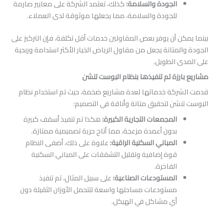
الجودة والسلامة
:
كذلك، تعتمد الشركة على معايير صارمة
للجودة والسلامة، مما يجعلها موثوقة لدى العملاء.
 أن يوفر بعض المقاولين خدمات أقل تكلفة، فإن التركيز على
تانة يجعل من مقاول الرياض الخيار الأكثر استدامة وربحية
الطويل.
زة تم تنفيذها بنظام البوست تنشن
ة خدماتها لعدة مشاريع ضخمة، حيث تم استخدام نظام
ن لتحقيق متانة وأناقة في التصميم:
المجمعات التجارية الكبيرة
:
هكذا تم تنفيذ أسقف كبيرة
بدون أعمدة مزعجة، مما أتاح حرية تصميمية ممتازة.
المباني السكنية الراقية
:
علاوة على ذلك، أضفى النظام
قوة إضافية وتقليل التشققات على المباني السكنية
الفاخرة.
المستودعات الصناعية
:
على سبيل المثال، تم تنفيذ
مستودعات مساحتها واسعة لتتحمل الأوزان الثقيلة دون
أي مشاكل في الهيكل.