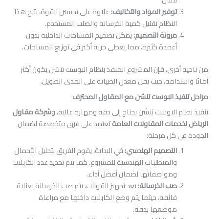
توفير المواد والتكاليف
:
علاوة على تحسين القوة، يتيح هذا
النظام تقليل كمية الخرسانة والصلب المستخدم.
مرونة التصميم
:
يمكن تصميم المساحات الداخلية بدون
أعمدة كثيرة، مما يعطي حرية أكبر في توزيع المساحات.
خرى، فإن المشروع المنفذ بنظام البوست تنشن يكون أكثر
تدامة، حيث يقل معدل الصيانة على المدى الطويل.
ذ البوست تنشن مع المقاول المحترف
 البوست تنشن يحتاج إلى دقة ومهارة عالية، و
شركة مقاول
مات المقاولات العامة
تعتمد على فرق متخصصة لضمان
كل مرحلة:
التصميم الهندسي
:
في البداية، يقوم الفريق بتحليل الأحمال
والمتطلبات الهندسية للمشروع. كما يتم تحديد عدد الكابلات
ومواصفاتها لضمان أفضل أداء.
صب الخرسانة
:
بعد تجهيز القوالب، يتم صب الخرسانة بعناية
فائقة، حيثما يتم وضع الكابلات داخلها مع مراعاة
موضعها بدقة.