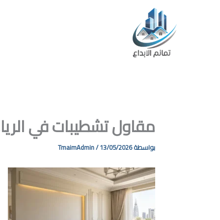
خطي
لى
لمحتوى
ا
مقاول تشطيبات في الري
بواسطة
13/05/2026
/
TmaimAdmin